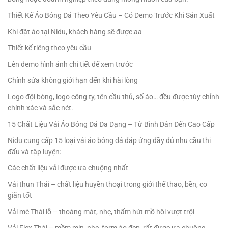
Thiết Kế Áo Bóng Đá Theo Yêu Cầu – Có Demo Trước Khi Sản Xuất
Khi đặt áo tại Nidu, khách hàng sẽ được:aa
Thiết kế riêng theo yêu cầu
Lên demo hình ảnh chi tiết để xem trước
Chỉnh sửa không giới hạn đến khi hài lòng
Logo đội bóng, logo công ty, tên cầu thủ, số áo… đều được tùy chỉnh
chính xác và sắc nét.
15 Chất Liệu Vải Áo Bóng Đá Đa Dạng – Từ Bình Dân Đến Cao Cấp
Nidu cung cấp 15 loại vải áo bóng đá đáp ứng đầy đủ nhu cầu thi
đấu và tập luyện:
Các chất liệu vải được ưa chuộng nhất
Vải thun Thái – chất liệu huyền thoại trong giới thể thao, bền, co
giãn tốt
Vải mè Thái lỗ – thoáng mát, nhẹ, thấm hút mồ hôi vượt trội
Vải Flex Thái – mềm mịn, nhẹ, form áo đẹp, rất được ưa chuộng