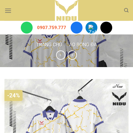
Bỏ
qua
nội
dung
0907.759.777
TRANG CHỦ
/
ÁO BÓNG ĐÁ
-24%