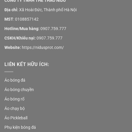
CÔNG TY TNHH THỂ THAO NIDU
Địa chỉ:
Xã Hoài Đức, Thành phố Hà Nội
MST
: 0108857142
Hotline/Mua hàng:
0907.759.777
CSKH/Khiếu nại:
0907.759.777
Website:
https://nidusprot.com/
LIÊN KẾT HỮU ÍCH:
Áo bóng đá
Áo bóng chuyền
Áo bóng rổ
Áo chạy bộ
Áo Pickleball
Phụ kiện bóng đá