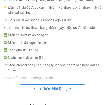
Liên hệ Nidu để được xem hình ảnh vải thực tế chân thực nhất và
tư vấn loại vải phù hợp.
Ưu Đãi Khi Đặt Áo Bóng Đá Không Logo Tại Nidu
Khi lựa chọn Nidu, khách hàng nhận ngay nhiều ưu đãi hấp dẫn:
Miễn phí thiết kế áo bóng đá
Miễn phí in ấn logo, tên, số
Tặng quà siêu khủng
Nhận sản xuất chỉ từ 5 áo
Phù hợp cho đội bóng nhỏ, công ty, lớp học, nhóm bạn hoặc đặt áo
thử mẫu.
Vì Sao Nên Chọn Áo Bóng Đá Nidu?
Thiết kế theo yêu cầu, không rập khuôn
Xem Thêm Nội Dung
Chất liệu đa dạng, dễ lựa chọn
In ấn sắc nét, bền màu