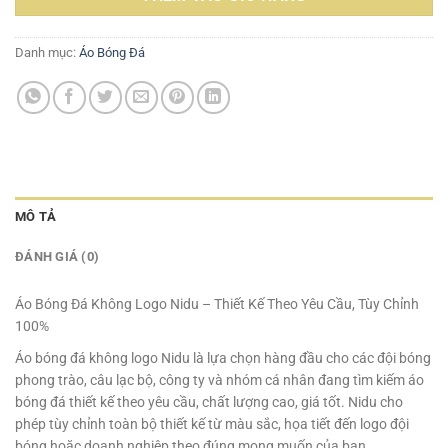
189.000₫.
Danh mục:
Áo Bóng Đá
MÔ TẢ
ĐÁNH GIÁ (0)
Áo Bóng Đá Không Logo Nidu – Thiết Kế Theo Yêu Cầu, Tùy Chỉnh
100%
Áo bóng đá không logo Nidu là lựa chọn hàng đầu cho các đội bóng
phong trào, câu lạc bộ, công ty và nhóm cá nhân đang tìm kiếm áo
bóng đá thiết kế theo yêu cầu, chất lượng cao, giá tốt. Nidu cho
phép tùy chỉnh toàn bộ thiết kế từ màu sắc, họa tiết đến logo đội
bóng hoặc doanh nghiệp theo đúng mong muốn của bạn.